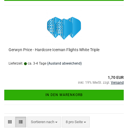
Gerwyn Price - Hardcore Iceman Flights White Triple
Lieferzeit:
ca. 3-4 Tage
(Ausland abweichend)
1,70 EUR
inkl. 19% MwSt. zzgl.
Versand
IN DEN WARENKORB
Sortieren nach
pro Seite
Sortieren nach
8 pro Seite