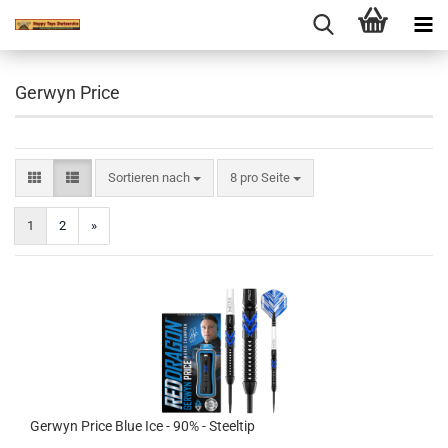
Gerwyn Price
Sortieren nach
pro Seite
Sortieren nach
8 pro Seite
1
2
»
Gerwyn Price Blue Ice - 90% - Steeltip