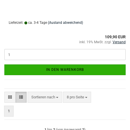
Lieferzeit:
ca. 3-4 Tage
(Ausland abweichend)
109,90 EUR
inkl. 19% MwSt. zzgl.
Versand
IN DEN WARENKORB
Sortieren nach
pro Seite
Sortieren nach
8 pro Seite
1
1
bis
2
(von insgesamt
2
)