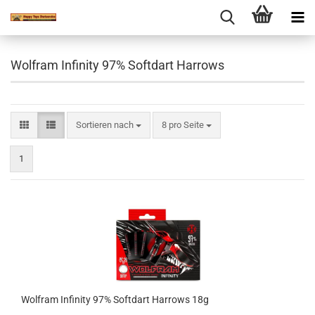
Wolfram Infinity 97% Softdart Harrows
Sortieren nach
pro Seite
Sortieren nach
8 pro Seite
1
Wolfram Infinity 97% Softdart Harrows 18g