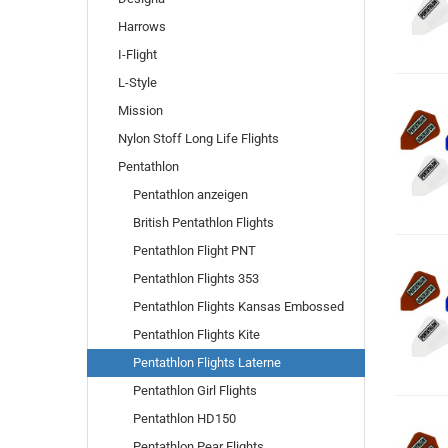
Harrows
I-Flight
L-Style
Mission
Nylon Stoff Long Life Flights
Pentathlon
Pentathlon anzeigen
British Pentathlon Flights
Pentathlon Flight PNT
Pentathlon Flights 353
Pentathlon Flights Kansas Embossed
Pentathlon Flights Kite
Pentathlon Flights Laterne
Pentathlon Girl Flights
Pentathlon HD150
Pentathlon Pear Flights