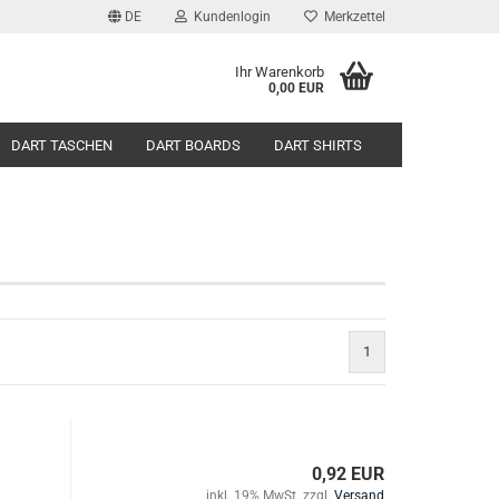
DE
Kundenlogin
Merkzettel
Ihr Warenkorb
0,00 EUR
DART TASCHEN
DART BOARDS
DART SHIRTS
CONTENTSEITE
KONTAKT
ÜBER UNS
1
0,92 EUR
inkl. 19% MwSt. zzgl.
Versand