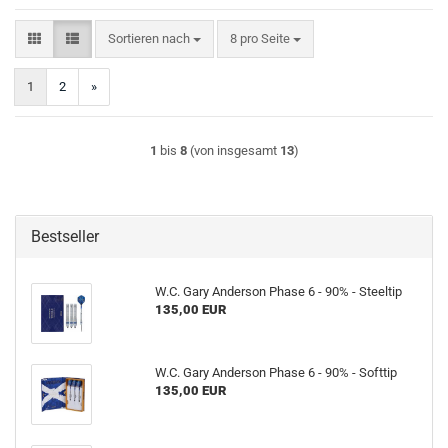
Sortieren nach
pro Seite
Sortieren nach
8 pro Seite
1
2
»
1
bis
8
(von insgesamt
13
)
Bestseller
W.C. Gary Anderson Phase 6 - 90% - Steeltip
135,00 EUR
W.C. Gary Anderson Phase 6 - 90% - Softtip
135,00 EUR