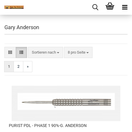
Gary Anderson
Sortieren nach
pro Seite
Sortieren nach
8 pro Seite
1
2
»
PURIST PDL - PHASE 1 90%-G. ANDERSON