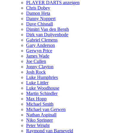
PLAYER DARTS anzeigen
Chris Dobey
Damon Heta
Danny Noppert
Dave Chisnall
Dimitri Van den Bergh
Dirk van Duijvenbode
Gabriel Clemens
Gary Anderson
Gerwyn Price
James Wade
Joe Cullen
Jonny Clayton
Josh Rock
Luke Humphries
Luke Littler
Luke Woodhouse
Martin Schindler
Max Hopp
Michael Smith
Michael van Gerwen
Nathan Aspinall
Niko Springer
Peter Wright
Raymond van Barneveld