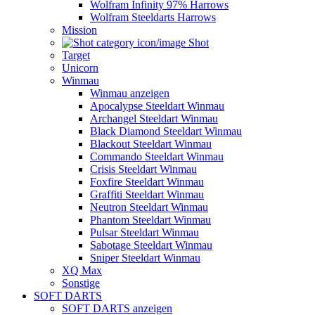
Wolfram Infinity 97% Harrows
Wolfram Steeldarts Harrows
Mission
Shot
Target
Unicorn
Winmau
Winmau anzeigen
Apocalypse Steeldart Winmau
Archangel Steeldart Winmau
Black Diamond Steeldart Winmau
Blackout Steeldart Winmau
Commando Steeldart Winmau
Crisis Steeldart Winmau
Foxfire Steeldart Winmau
Graffiti Steeldart Winmau
Neutron Steeldart Winmau
Phantom Steeldart Winmau
Pulsar Steeldart Winmau
Sabotage Steeldart Winmau
Sniper Steeldart Winmau
XQ Max
Sonstige
SOFT DARTS
SOFT DARTS anzeigen