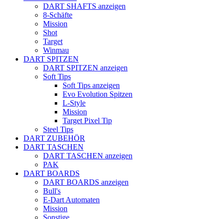
DART SHAFTS anzeigen
8-Schäfte
Mission
Shot
Target
Winmau
DART SPITZEN
DART SPITZEN anzeigen
Soft Tips
Soft Tips anzeigen
Evo Evolution Spitzen
L-Style
Mission
Target Pixel Tip
Steel Tips
DART ZUBEHÖR
DART TASCHEN
DART TASCHEN anzeigen
PAK
DART BOARDS
DART BOARDS anzeigen
Bull's
E-Dart Automaten
Mission
Sonstige