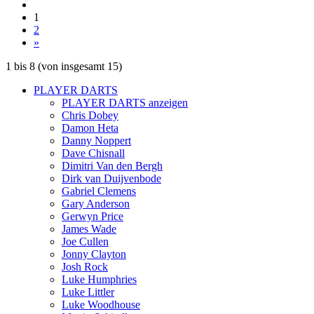
1
2
»
1
bis
8
(von insgesamt
15
)
PLAYER DARTS
PLAYER DARTS anzeigen
Chris Dobey
Damon Heta
Danny Noppert
Dave Chisnall
Dimitri Van den Bergh
Dirk van Duijvenbode
Gabriel Clemens
Gary Anderson
Gerwyn Price
James Wade
Joe Cullen
Jonny Clayton
Josh Rock
Luke Humphries
Luke Littler
Luke Woodhouse