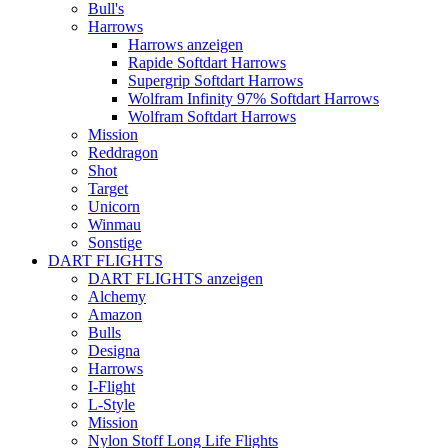
Bull's
Harrows
Harrows anzeigen
Rapide Softdart Harrows
Supergrip Softdart Harrows
Wolfram Infinity 97% Softdart Harrows
Wolfram Softdart Harrows
Mission
Reddragon
Shot
Target
Unicorn
Winmau
Sonstige
DART FLIGHTS
DART FLIGHTS anzeigen
Alchemy
Amazon
Bulls
Designa
Harrows
I-Flight
L-Style
Mission
Nylon Stoff Long Life Flights