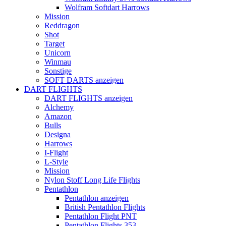
Wolfram Softdart Harrows
Mission
Reddragon
Shot
Target
Unicorn
Winmau
Sonstige
SOFT DARTS anzeigen
DART FLIGHTS
DART FLIGHTS anzeigen
Alchemy
Amazon
Bulls
Designa
Harrows
I-Flight
L-Style
Mission
Nylon Stoff Long Life Flights
Pentathlon
Pentathlon anzeigen
British Pentathlon Flights
Pentathlon Flight PNT
Pentathlon Flights 353