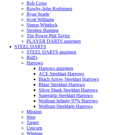
Rob Cross
Rowby-John Rodriquez
Ryan Searle
Scott Williams
Simon Whitlock
Stephen Bunting
The Power Phil Taylor
PLAYER DARTS anzeigen
STEEL DARTS
STEEL DARTS anzeigen
Bull's
Harrows
Harrows anzeigen
ACE Steeldart Harrows
Blach Arrow Steeldart Harrows
Blaze Steeldart Harrows
Silver Shark Steeldart Harrows
Supergrip Steeldart Harrows
Wolfram Infinity 97% Harrows
Wolfram Steeldarts Harrows
Mission
Shot
Target
Unicorn
Winmau