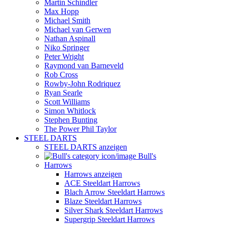
Martin Schindler
Max Hopp
Michael Smith
Michael van Gerwen
Nathan Aspinall
Niko Springer
Peter Wright
Raymond van Barneveld
Rob Cross
Rowby-John Rodriquez
Ryan Searle
Scott Williams
Simon Whitlock
Stephen Bunting
The Power Phil Taylor
STEEL DARTS
STEEL DARTS anzeigen
Bull's
Harrows
Harrows anzeigen
ACE Steeldart Harrows
Blach Arrow Steeldart Harrows
Blaze Steeldart Harrows
Silver Shark Steeldart Harrows
Supergrip Steeldart Harrows