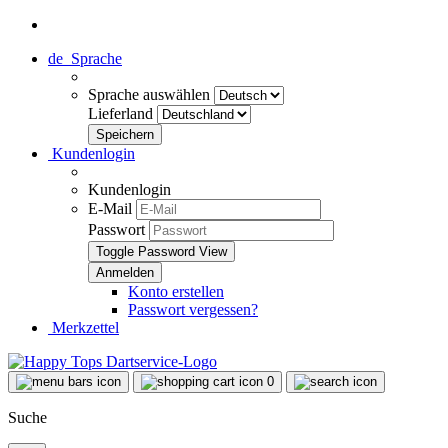
de
Sprache
Sprache auswählen
Lieferland
Kundenlogin
Kundenlogin
E-Mail
Passwort
Toggle Password View
Konto erstellen
Passwort vergessen?
Merkzettel
0
Suche