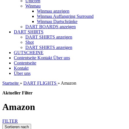
Unicorn
Winmau
Winmau anzeigen
Winmau Auffangring Surround
Winmau Dartschränke
DART BOARDS anzeigen
DART SHIRTS
DART SHIRTS anzeigen
Shot
DART SHIRTS anzeigen
GUTSCHEINE
Contentseite
Kontakt
Über uns
Contentseite
Kontakt
Über uns
Startseite
»
DART FLIGHTS
»
Amazon
Aktueller Filter
Amazon
FILTER
Sortieren nach