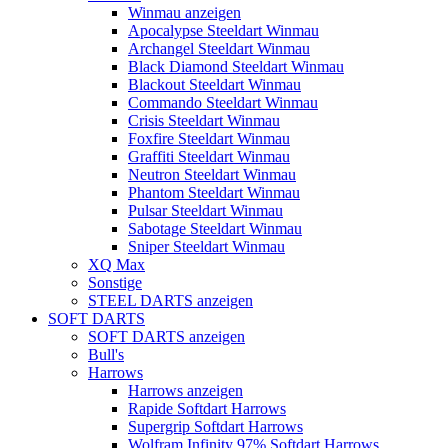
Winmau anzeigen
Apocalypse Steeldart Winmau
Archangel Steeldart Winmau
Black Diamond Steeldart Winmau
Blackout Steeldart Winmau
Commando Steeldart Winmau
Crisis Steeldart Winmau
Foxfire Steeldart Winmau
Graffiti Steeldart Winmau
Neutron Steeldart Winmau
Phantom Steeldart Winmau
Pulsar Steeldart Winmau
Sabotage Steeldart Winmau
Sniper Steeldart Winmau
XQ Max
Sonstige
STEEL DARTS anzeigen
SOFT DARTS
SOFT DARTS anzeigen
Bull's
Harrows
Harrows anzeigen
Rapide Softdart Harrows
Supergrip Softdart Harrows
Wolfram Infinity 97% Softdart Harrows