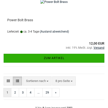
Power Bolt Brass
Lieferzeit:
ca. 3-4 Tage
(Ausland abweichend)
12,00 EUR
inkl. 19% MwSt. zzgl.
Versand
ZUM ARTIKEL
Sortieren nach
pro Seite
Sortieren nach
8 pro Seite
1
2
3
4
...
29
»
1
bis
8
(von insgesamt
230
)