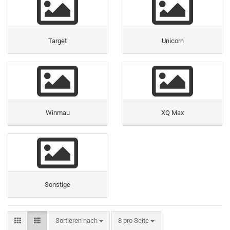
Target
Unicorn
Winmau
XQ Max
Sonstige
Sortieren nach
pro Seite
Sortieren nach
8 pro Seite