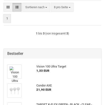
Sortieren nach
pro Seite
Sortieren nach
8 pro Seite
1
1
bis
3
(von insgesamt
3
)
Bestseller
Vision 100 Ultra Target
1,33 EUR
Condor AXE
21,90 EUR
TARGET K-FLEX GREEN - BLACK - CLEAR -