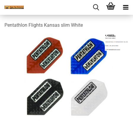
Pentathlon Flights Kansas slim White